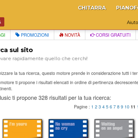
CHITARRA
PIANOF
Aiut
GGI
PROMOZIONI
NOVITÀ
CORSI GRATUITI
ca sul sito
ovare rapidamente quello che cerchi!
izzare la tua ricerca, questo motore prende in considerazione tutti i termi
il motore ti propone i risultati elencati in ordine di pertinenza decrescen
tinenti.
sic ti propone 328 risultati per la tua ricerca:
Pagine :
1
2
3
4
5
6
7
8
9
10
11