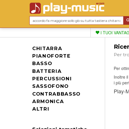
I TUOI VANTA
Ricer
CHITARRA
Per tr
PIANOFORTE
BASSO
Per ottim
BATTERIA
Inoltre 
PERCUSSIONI
i più per
SASSOFONO
Play-Mu
CONTRABBASSO
ARMONICA
ALTRI