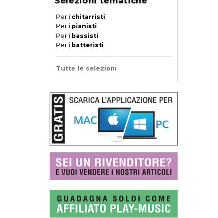
Selezioni tematiche
Per i
chitarristi
Per i
pianisti
Per i
bassisti
Per i
batteristi
Tutte le selezioni