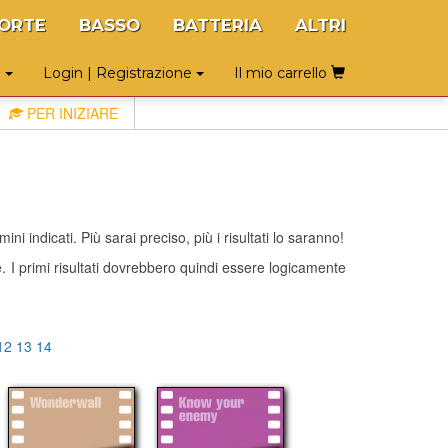
ORTE
BASSO
BATTERIA
ALTRI
o
Login | Registrazione
Il mio carrello
PER INIZIARE
ni indicati. Più sarai preciso, più i risultati lo saranno!
te. I primi risultati dovrebbero quindi essere logicamente
12
13
14