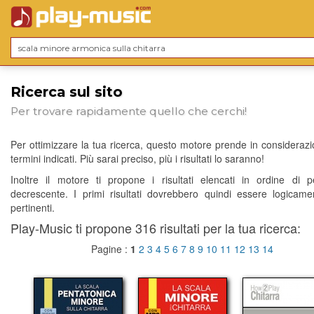
Ricerca sul sito
Per trovare rapidamente quello che cerchi!
Per ottimizzare la tua ricerca, questo motore prende in considerazio
termini indicati. Più sarai preciso, più i risultati lo saranno!
Inoltre il motore ti propone i risultati elencati in ordine di p
decrescente. I primi risultati dovrebbero quindi essere logicame
pertinenti.
Play-Music ti propone 316 risultati per la tua ricerca:
Pagine :
1
2
3
4
5
6
7
8
9
10
11
12
13
14