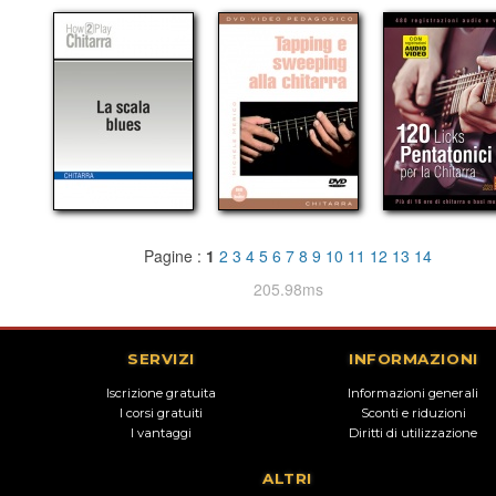
Pagine :
1
2
3
4
5
6
7
8
9
10
11
12
13
14
205.98ms
SERVIZI
INFORMAZIONI
Iscrizione gratuita
Informazioni generali
I corsi gratuiti
Sconti e riduzioni
I vantaggi
Diritti di utilizzazione
ALTRI