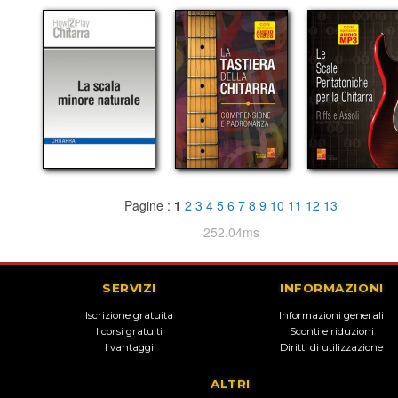
Pagine :
1
2
3
4
5
6
7
8
9
10
11
12
13
252.04ms
SERVIZI
INFORMAZIONI
Iscrizione gratuita
Informazioni generali
I corsi gratuiti
Sconti e riduzioni
I vantaggi
Diritti di utilizzazione
ALTRI