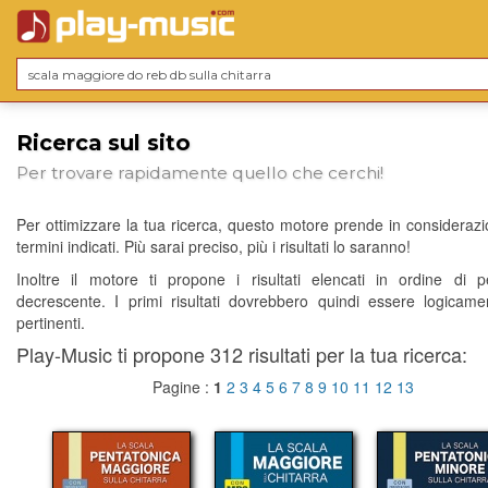
Ricerca sul sito
Per trovare rapidamente quello che cerchi!
Per ottimizzare la tua ricerca, questo motore prende in considerazio
termini indicati. Più sarai preciso, più i risultati lo saranno!
Inoltre il motore ti propone i risultati elencati in ordine di p
decrescente. I primi risultati dovrebbero quindi essere logicame
pertinenti.
Play-Music ti propone 312 risultati per la tua ricerca:
Pagine :
1
2
3
4
5
6
7
8
9
10
11
12
13