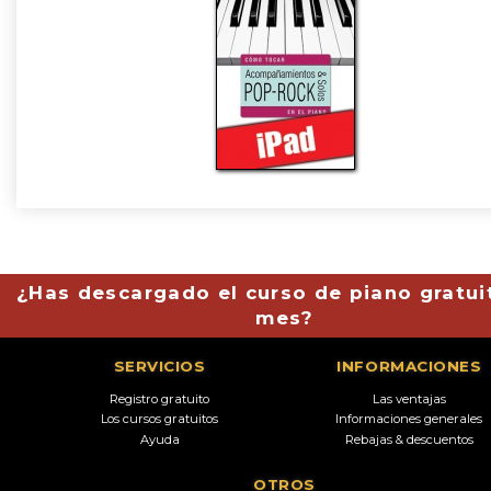
¿Has descargado el curso de piano gratui
mes?
SERVICIOS
INFORMACIONES
Registro gratuito
Las ventajas
Los cursos gratuitos
Informaciones generales
Ayuda
Rebajas & descuentos
OTROS