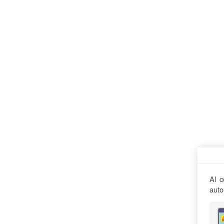
Al c
auto