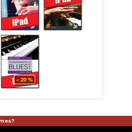
– 20 %
 mes?