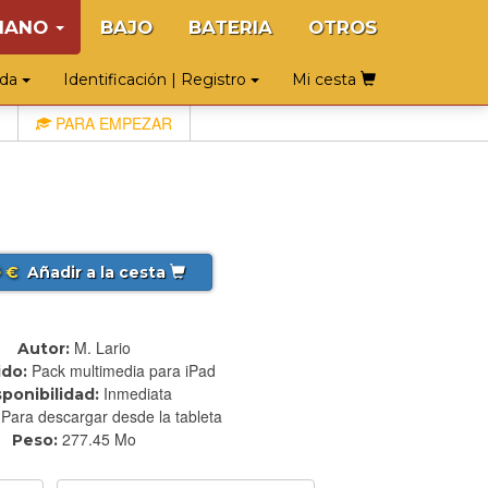
IANO
BAJO
BATERIA
OTROS
uda
Identificación | Registro
Mi cesta
PARA EMPEZAR
€
Añadir a la cesta
5
M. Lario
Autor:
Pack multimedia para iPad
do:
Inmediata
sponibilidad:
Para descargar desde la tableta
277.45 Mo
Peso: