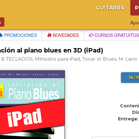
GUITARRA
P
Ay
PROMOCIONES
NOVEDADES
CURSOS GRATUITOS
ación al piano blues en 3D (iPad)
& TECLADOS, Métodos para iPad, Tocar el Blues, M. Lario
16,
9
Conteni
Di
Entrega: