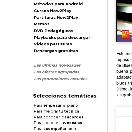
Métodos para Android
Cursos How2Play
Partituras How2Play
Memos
DVD Pedagógicos
Playbacks para descargar
Videos partituras
Descargas gratuitas
Este mét
repaso d
de Blues
Las últimas novedades
buena pr
Las ofertas agrupadas
adaptada
Las promociones actuales
blues tr
último, 
las grab
Selecciones temáticas
Para
empezar
el piano
Para mejorar tu
técnica
Para conocer los
acordes
Para conocer las
escalas
Para
acompañar
bien