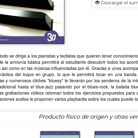
Descargar el sum
odo se dirige a los pianistas y teclistas que quieren tener conocimient
e la armonía básica permitirá al estudiante descubrir todos los acorde
 así como en las músicas influenciadas por él. Gracias a unos acomp
áctica del toque en grupo, lo que le permitirá tocar en una banda. 
s y numerosos clichés "bluesy" le llevarán por los senderos de la int
adicional hasta el blue-jazz pasando por el blues-rock, la balada b
las grabaciones vídeos retoman todos los ejercicios propuestos para 
aciones audios le proponen varios playbacks sobre los cuales puede toc
Producto físico de origen y otras ve