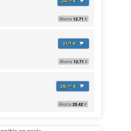
24,
€
19
Ahorra
12.71
€
21,
€
19
Ahorra
12.71
€
28,
€
43
Ahorra
25.42
€