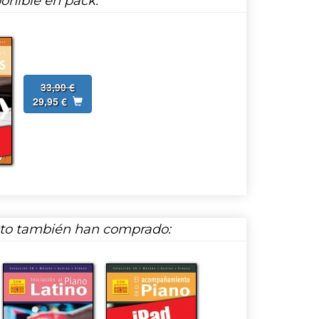
onible en pack:
33,90 €
29,95 €
cto también han comprado: