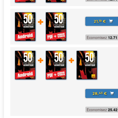
21,
€
19
Economisez
12.71
28,
€
43
Economisez
25.42