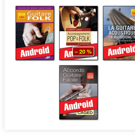
– 20 %