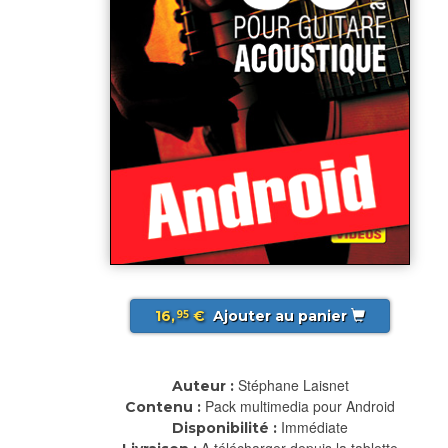
16,
€
Ajouter au panier
95
Stéphane Laisnet
Auteur :
Pack multimedia pour Android
Contenu :
Immédiate
Disponibilité :
A télécharger depuis la tablette