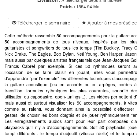
Livraison :
1554.94 Mo
Poids :
Télécharger le sommaire
Ajouter à mes présélec
Cette méthode rassemble 50 accompagnements pour la guitare ac
50 accompagnements de tous niveaux, inspirés par les plu
guitaristes et songwriters de tous les temps (Tim Buckley, Tracy
Nick Drake, The Eagles, Bob Dylan, Neil Young, Ben Harper, Jason 
mais aussi par quelques artistes français tels que Jean-Jacques G
Francis Cabrel par exemple. Si ces 50 rythmiques seront av
l’occasion de se faire plaisir en jouant, elles vous permettr
d’apprendre “par l’exemple” les différentes techniques d’accompa
la guitare acoustique (jeu en accords ou en arpèges, cordes 
transition, formules rythmiques les plus courantes, sonorité de
utilisation du capodastre, open-tunings...). Les vidéos permettent d
mais aussi et surtout visualiser les 50 accompagnements, à vites
comme au ralenti, vous donnant ainsi la possibilité d'effectuer
gestes, de choisir les bons doigtés et de jouer rythmiquement "en
Les enregistrements audios sont pour leur part composés d'a
playbacks qu'il n'y a d'accompagnements. Soit 50 playbacks, jou
tempi différents : le tempo d’objectif (vitesse réelle) et le tempo 