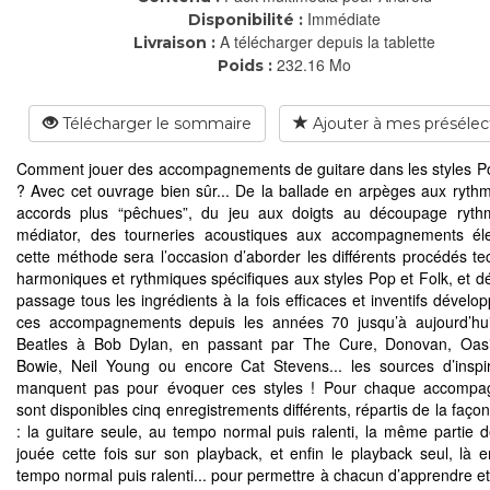
Immédiate
Disponibilité :
A télécharger depuis la tablette
Livraison :
232.16 Mo
Poids :
Télécharger le sommaire
Ajouter à mes présélec
Comment jouer des accompagnements de guitare dans les styles P
? Avec cet ouvrage bien sûr... De la ballade en arpèges aux ryth
accords plus “pêchues”, du jeu aux doigts au découpage ryth
médiator, des tourneries acoustiques aux accompagnements éle
cette méthode sera l’occasion d’aborder les différents procédés te
harmoniques et rythmiques spécifiques aux styles Pop et Folk, et dé
passage tous les ingrédients à la fois efficaces et inventifs dévelo
ces accompagnements depuis les années 70 jusqu’à aujourd’hui
Beatles à Bob Dylan, en passant par The Cure, Donovan, Oasi
Bowie, Neil Young ou encore Cat Stevens... les sources d’inspi
manquent pas pour évoquer ces styles ! Pour chaque accompa
sont disponibles cinq enregistrements différents, répartis de la faço
: la guitare seule, au tempo normal puis ralenti, la même partie d
jouée cette fois sur son playback, et enfin le playback seul, là 
tempo normal puis ralenti... pour permettre à chacun d’apprendre et