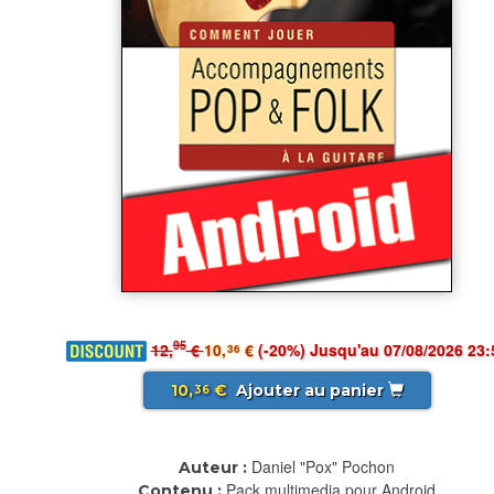
95
12,
€
10,
€
(-20%) Jusqu'au 07/08/2026 23:
36
10,
€
Ajouter au panier
36
Daniel "Pox" Pochon
Auteur :
Pack multimedia pour Android
Contenu :