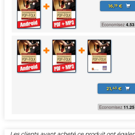
16,
€
19
Economisez
4.53
21,
€
43
Economisez
11.25
Les clients ayant acheté ce produit ont égal