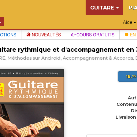
GUITARE
PI
Aide
OTIONS
NOUVEAUTÉS
COURS GRATUITS
EN 
uitare rythmique et d'accompagnement en 
E, Méthodes sur Android, Accompagnement & Accords, D
16,
95
Aut
Contenu
Di
Livraison 