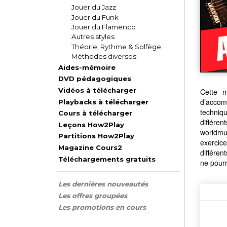
Jouer du Jazz
Jouer du Funk
Jouer du Flamenco
Autres styles
Théorie, Rythme & Solfège
Méthodes diverses
Aides-mémoire
DVD pédagogiques
Vidéos à télécharger
Cette m
d’accom
Playbacks à télécharger
techniq
Cours à télécharger
différe
Leçons How2Play
worldmus
Partitions How2Play
exercice
Magazine Cours2
différen
Téléchargements gratuits
ne pourr
Les dernières nouveautés
Les offres groupées
Les promotions en cours