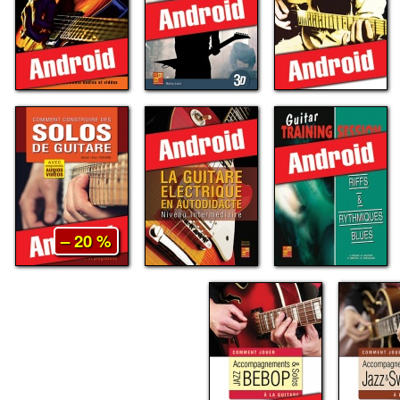
– 20 %