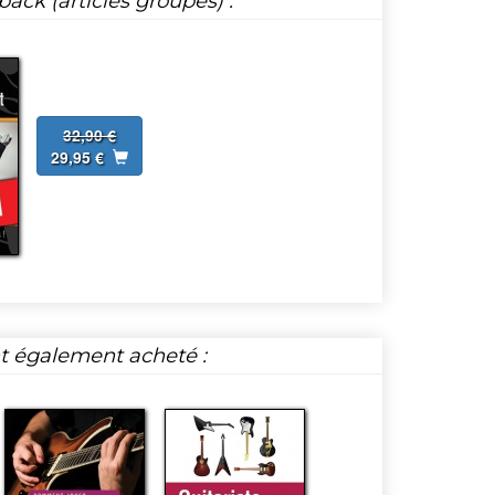
ack (articles groupés) :
32,90 €
29,95 €
nt également acheté :