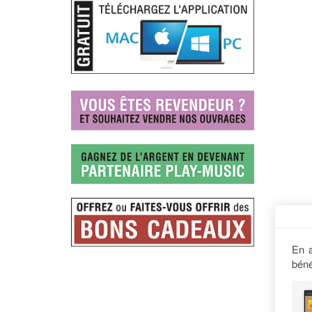
En a
béné