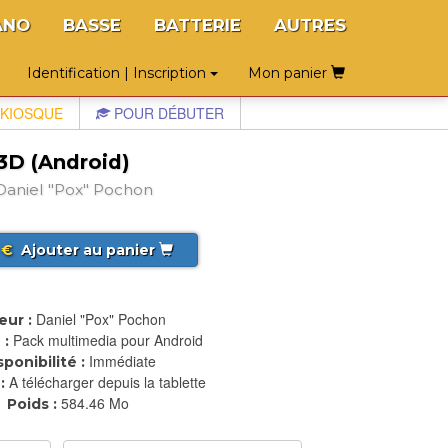
ANO
BASSE
BATTERIE
AUTRES
Identification | Inscription
Mon panier
KIOSQUE
POUR DÉBUTER
3D (Android)
aniel "Pox" Pochon
€
Ajouter au panier
Daniel "Pox" Pochon
eur :
Pack multimedia pour Android
 :
Immédiate
sponibilité :
A télécharger depuis la tablette
:
584.46 Mo
Poids :