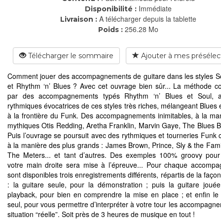
Immédiate
Disponibilité :
A télécharger depuis la tablette
Livraison :
256.28 Mo
Poids :
Télécharger le sommaire
Ajouter à mes présélec
Comment jouer des accompagnements de guitare dans les styles S
et Rhythm ‘n’ Blues ? Avec cet ouvrage bien sûr... La méthode
par des accompagnements typés Rhythm ‘n’ Blues et Soul, 
rythmiques évocatrices de ces styles très riches, mélangeant Blues 
à la frontière du Funk. Des accompagnements inimitables, à la ma
mythiques Otis Redding, Aretha Franklin, Marvin Gaye, The Blues Br
Puis l’ouvrage se poursuit avec des rythmiques et tourneries Funk ce
à la manière des plus grands : James Brown, Prince, Sly & the Fami
The Meters... et tant d’autres. Des exemples 100% groovy pour
votre main droite sera mise à l’épreuve... Pour chaque accomp
sont disponibles trois enregistrements différents, répartis de la faço
: la guitare seule, pour la démonstration ; puis la guitare joué
playback, pour bien en comprendre la mise en place ; et enfin le
seul, pour vous permettre d’interpréter à votre tour les accompagn
situation “réelle”. Soit près de 3 heures de musique en tout !