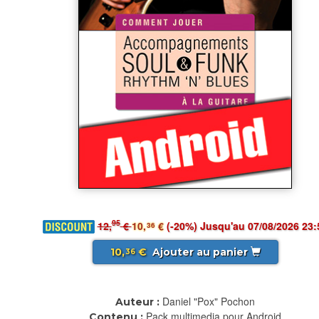
95
12,
€
10,
€
(-20%) Jusqu'au 07/08/2026 23:
36
10,
€
Ajouter au panier
36
Daniel "Pox" Pochon
Auteur :
Pack multimedia pour Android
Contenu :