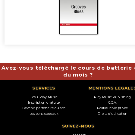
Avez-vous téléchargé le cours de batterie 
du mois ?
SERVICES
MENTIONS LEGALE
Les + Play-Music
Play Music Publishing
Inscription gratuite
C.G.V.
Devenir partenaire du site
Politique vie privée
Les bons cadeaux
Droits d'utilisation
SUIVEZ-NOUS