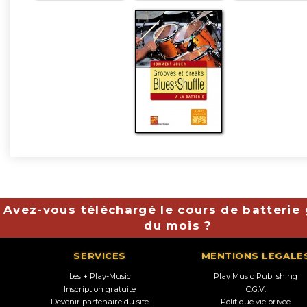
Avez-vous téléchargé le cours de batterie 
du mois ?
SERVICES
MENTIONS LEGALE
Les + Play-Music
Play Music Publishing
Inscription gratuite
C.G.V.
Devenir partenaire du site
Politique vie privée