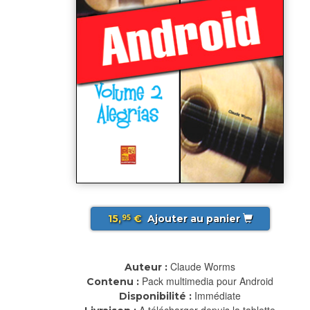
15,
€
Ajouter au panier
95
Claude Worms
Auteur :
Pack multimedia pour Android
Contenu :
Immédiate
Disponibilité :
A télécharger depuis la tablette