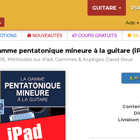
GUITARE
PI
Aide
OTIONS
NOUVEAUTÉS
COURS GRATUITS
EN 
amme pentatonique mineure à la guitare (i
E, Méthodes sur iPad, Gammes & Arpèges, David Roux
9,
95
Conten
Di
Livraison 