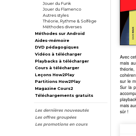
Jouer du Funk
Jouer du Flamenco
Autres styles
Théorie, Rythme & Solfège
Méthodes diverses
Méthodes sur Android
Aides-mémoire
DVD pédagogiques
Vidéos à télécharger
Avec cet
Playbacks à télécharger
mais au
Cours à télécharger
théorie
cohérent
Leçons How2Play
sur le m
Partitions How2Play
Sur la p
Magazine Cours2
accompa
Téléchargements gratuits
playback
mais aus
Les dernières nouveautés
sûr !
Les offres groupées
Les promotions en cours