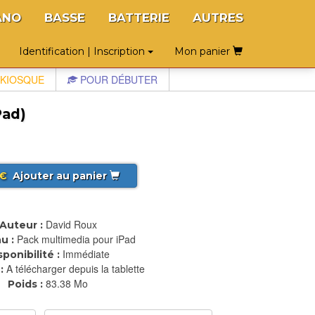
ANO
BASSE
BATTERIE
AUTRES
Identification | Inscription
Mon panier
KIOSQUE
POUR DÉBUTER
Pad)
€
Ajouter au panier
David Roux
Auteur :
Pack multimedia pour iPad
u :
Immédiate
sponibilité :
A télécharger depuis la tablette
:
83.38 Mo
Poids :