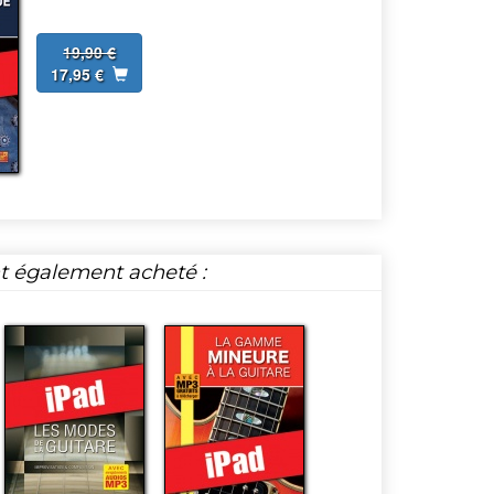
19,90 €
17,95 €
nt également acheté :