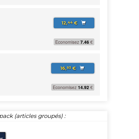
12,
€
44
Economisez
7.46
€
16,
€
93
Economisez
14.92
€
ack (articles groupés) :