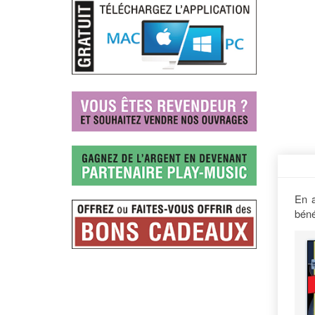
En a
béné