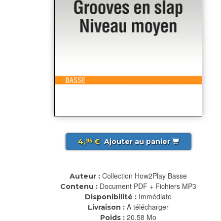
4,
€
Ajouter au panier
95
Collection How2Play Basse
Auteur :
Document PDF + Fichiers MP3
Contenu :
Immédiate
Disponibilité :
A télécharger
Livraison :
20.58 Mo
Poids :