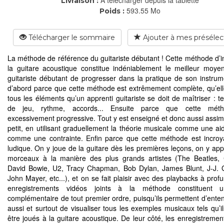
Livraison :
593.55 Mo
Poids :
Télécharger le sommaire
Ajouter à mes présélec
La méthode de référence du guitariste débutant ! Cette méthode d’ini
la guitare acoustique constitue indéniablement le meilleur moye
guitariste débutant de progresser dans la pratique de son instrum
d’abord parce que cette méthode est extrêmement complète, qu’el
tous les éléments qu’un apprenti guitariste se doit de maîtriser : t
de jeu, rythme, accords... Ensuite parce que cette mét
excessivement progressive. Tout y est enseigné et donc aussi assimil
petit, en utilisant graduellement la théorie musicale comme une ai
comme une contrainte. Enfin parce que cette méthode est incro
ludique. On y joue de la guitare dès les premières leçons, on y ap
morceaux à la manière des plus grands artistes (The Beatles, 
David Bowie, U2, Tracy Chapman, Bob Dylan, James Blunt, J-J.
John Mayer, etc...), et on se fait plaisir avec des playbacks à prof
enregistrements vidéos joints à la méthode constituent 
complémentaire de tout premier ordre, puisqu’ils permettent d’ente
aussi et surtout de visualiser tous les exemples musicaux tels qu’il
être joués à la guitare acoustique. De leur côté, les enregistremen