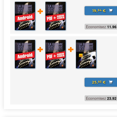
19,
€
94
Economisez
11.96
25,
€
93
Economisez
23.92