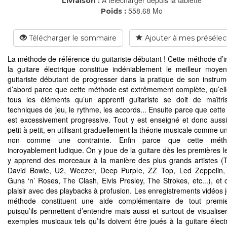
Livraison :
558.68 Mo
Poids :
Télécharger le sommaire
Ajouter à mes présélec
La méthode de référence du guitariste débutant ! Cette méthode d’ini
la guitare électrique constitue indéniablement le meilleur moye
guitariste débutant de progresser dans la pratique de son instrum
d’abord parce que cette méthode est extrêmement complète, qu’el
tous les éléments qu’un apprenti guitariste se doit de maîtri
techniques de jeu, le rythme, les accords... Ensuite parce que cett
est excessivement progressive. Tout y est enseigné et donc aussi
petit à petit, en utilisant graduellement la théorie musicale comme u
non comme une contrainte. Enfin parce que cette méth
incroyablement ludique. On y joue de la guitare dès les premières l
y apprend des morceaux à la manière des plus grands artistes 
David Bowie, U2, Weezer, Deep Purple, ZZ Top, Led Zeppelin, 
Guns ‘n’ Roses, The Clash, Elvis Presley, The Strokes, etc...), et o
plaisir avec des playbacks à profusion. Les enregistrements vidéos j
méthode constituent une aide complémentaire de tout premie
puisqu’ils permettent d’entendre mais aussi et surtout de visualiser
exemples musicaux tels qu’ils doivent être joués à la guitare élect