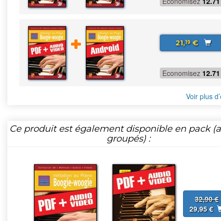
Economisez
12.71
21,
€
19
Economisez
12.71
Voir plus d’
Ce produit est également disponible en pack (ar
groupés) :
32,90 €
29,95 €