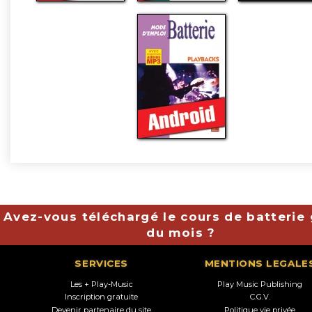
Avez-vous téléchargé le cours de batterie 
du mois ?
SERVICES
MENTIONS LEGALE
Les + Play-Music
Play Music Publishing
Inscription gratuite
C.G.V.
Devenir partenaire du site
Politique vie privée