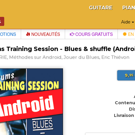
GUITARE
PIA
Aide
OTIONS
NOUVEAUTÉS
COURS GRATUITS
EN 
 Training Session - Blues & shuffle (Andro
IE, Méthodes sur Android, Jouer du Blues, Eric Thiévon
9,
95
Contenu
Di
Livraison 