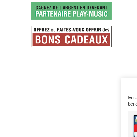
En a
béné