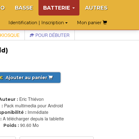
NO
BASSE
BATTERIE
AUTRES
Identification | Inscription
Mon panier
KIOSQUE
POUR DÉBUTER
id)
€
Ajouter au panier
Eric Thiévon
Auteur :
Pack multimedia pour Android
 :
Immédiate
sponibilité :
A télécharger depuis la tablette
:
90.60 Mo
Poids :