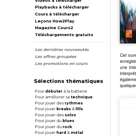
Vidéos à télécharger
Playbacks à télécharger
Cours à télécharger
Leçons How2Play
Magazine Cours2
Téléchargements gratuits
Les dernières nouveautés
Cet ouvr
Les offres groupées
enregist
Les promotions en cours
une inte
interpré
égaleme
Sélections thématiques
quelques
Pour
débuter
à la batterie
Pour améliorer sa
technique
Pour jouer des
rythmes
Pour jouer
breaks
&
fills
Pour jouer des
solos
Pour jouer du
blues
Pour jouer du
rock
Pour jouer
hard
&
métal