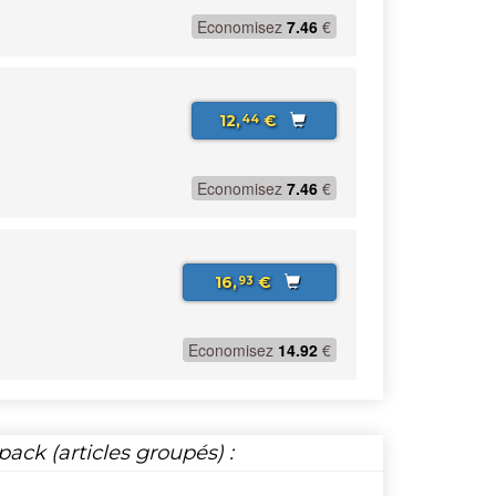
Economisez
7.46
€
12,
€
44
Economisez
7.46
€
16,
€
93
Economisez
14.92
€
ack (articles groupés) :