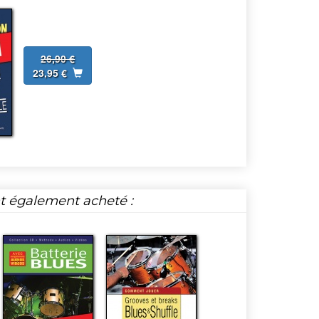
26,90 €
23,95 €
nt également acheté :