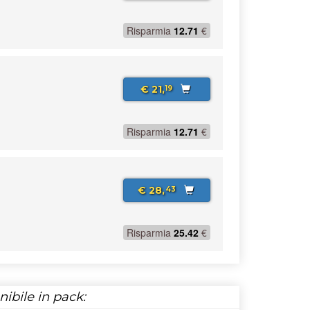
Risparmia
12.71
€
€ 21,
19
Risparmia
12.71
€
€ 28,
43
Risparmia
25.42
€
ibile in pack: