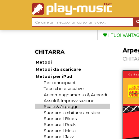
I TUOI VANTA
Arpeg
CHITARRA
CHITAR
Metodi
Metodi da scaricare
Metodi per iPad
Per i principianti
Tecniche esecutive
Accompagnamento & Accordi
Assoli & Improvvisazione
Scale & Arpeggi
Suonare la chitarra acustica
Suonare il Blues
Suonare il Rock
Suonare il Metal
Suonare il Jazz