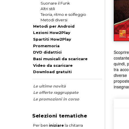
Suonare il Funk
Altri stili
Teoria, ritmo e solfeggio
Metodi diversi
Metodi per Android
Lezioni How2Play
Spartiti How2Play
Promemoria
Scoprire
DVD didattici
costante
Basi musicali da scaricare
quindi, 
Video da scaricare
tra acco
Download gratuiti
diverse 
proposte
insegnam
Le ultime novità
Le offerte raggruppate
Le promozioni in corso
Selezioni tematiche
Per ben
iniziare
la chitarra