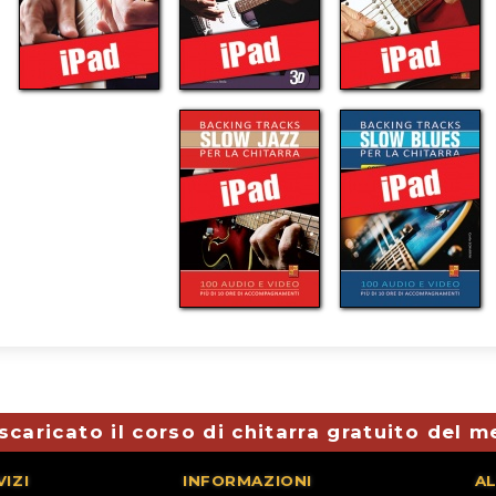
scaricato il corso di chitarra gratuito del 
VIZI
INFORMAZIONI
AL