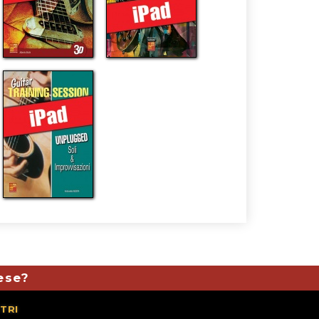
mese?
TRI