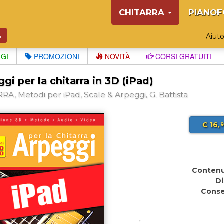
CHITARRA
PIANOF
Aiut
GGI
PROMOZIONI
NOVITÀ
CORSI GRATUITI
gi per la chitarra in 3D (iPad)
RA, Metodi per iPad, Scale & Arpeggi, G. Battista
€ 16,
9
Contenu
Di
Cons