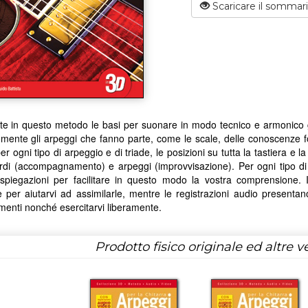
Scaricare il sommar
te in questo metodo le basi per suonare in modo tecnico e armonico gli ar
mente gli arpeggi che fanno parte, come le scale, delle conoscenze 
per ogni tipo di arpeggio e di triade, le posizioni su tutta la tastiera e l
rdi (accompagnamento) e arpeggi (improvvisazione). Per ogni tipo di a
spiegazioni per facilitare in questo modo la vostra comprensione. In
 per aiutarvi ad assimilarle, mentre le registrazioni audio presenta
enti nonché esercitarvi liberamente.
Prodotto fisico originale ed altre ve