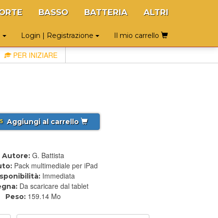
ORTE
BASSO
BATTERIA
ALTRI
o
Login | Registrazione
Il mio carrello
PER INIZIARE
Aggiungi al carrello
5
G. Battista
Autore:
Pack multimediale per iPad
to:
Immediata
sponibilità:
Da scaricare dal tablet
egna:
159.14 Mo
Peso: