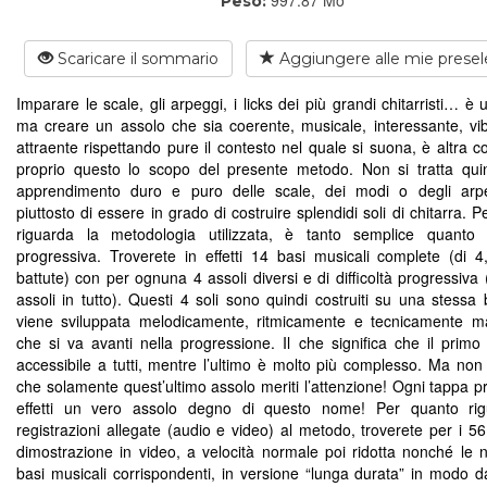
Peso:
Scaricare il sommario
Aggiungere alle mie presel
Imparare le scale, gli arpeggi, i licks dei più grandi chitarristi… è
ma creare un assolo che sia coerente, musicale, interessante, vi
attraente rispettando pure il contesto nel quale si suona, è altra c
proprio questo lo scopo del presente metodo. Non si tratta qui
apprendimento duro e puro delle scale, dei modi o degli arp
piuttosto di essere in grado di costruire splendidi soli di chitarra. 
riguarda la metodologia utilizzata, è tanto semplice quanto 
progressiva. Troverete in effetti 14 basi musicali complete (di 
battute) con per ognuna 4 assoli diversi e di difficoltà progressiva
assoli in tutto). Questi 4 soli sono quindi costruiti su una stessa
viene sviluppata melodicamente, ritmicamente e tecnicamente 
che si va avanti nella progressione. Il che significa che il primo
accessibile a tutti, mentre l’ultimo è molto più complesso. Ma non 
che solamente quest’ultimo assolo meriti l’attenzione! Ogni tappa p
effetti un vero assolo degno di questo nome! Per quanto rig
registrazioni allegate (audio e video) al metodo, troverete per i 56
dimostrazione in video, a velocità normale poi ridotta nonché le
basi musicali corrispondenti, in versione “lunga durata” in modo d