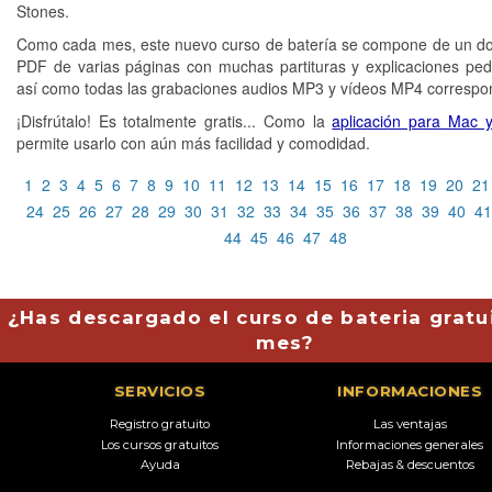
Stones.
Como cada mes, este nuevo curso de batería se compone de un 
PDF de varias páginas con muchas partituras y explicaciones pe
así como todas las grabaciones audios MP3 y vídeos MP4 correspo
¡Disfrútalo! Es totalmente gratis... Como la
aplicación para Mac 
permite usarlo con aún más facilidad y comodidad.
1
2
3
4
5
6
7
8
9
10
11
12
13
14
15
16
17
18
19
20
21
24
25
26
27
28
29
30
31
32
33
34
35
36
37
38
39
40
41
44
45
46
47
48
¿Has descargado el curso de bateria gratu
mes?
SERVICIOS
INFORMACIONES
Registro gratuito
Las ventajas
Los cursos gratuitos
Informaciones generales
Ayuda
Rebajas & descuentos