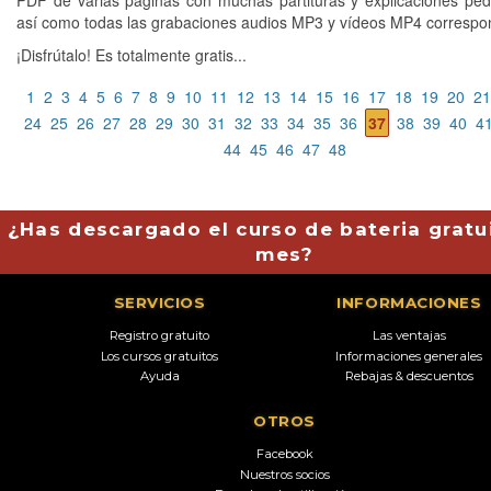
PDF de varias páginas con muchas partituras y explicaciones pe
así como todas las grabaciones audios MP3 y vídeos MP4 correspo
¡Disfrútalo! Es totalmente gratis...
1
2
3
4
5
6
7
8
9
10
11
12
13
14
15
16
17
18
19
20
21
24
25
26
27
28
29
30
31
32
33
34
35
36
37
38
39
40
4
44
45
46
47
48
¿Has descargado el curso de bateria gratu
mes?
SERVICIOS
INFORMACIONES
Registro gratuito
Las ventajas
Los cursos gratuitos
Informaciones generales
Ayuda
Rebajas & descuentos
OTROS
Facebook
Nuestros socios