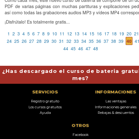
Como cada mes, este nuevo curso de batería se compone de un 
PDF de varias páginas con muchas partituras y explicaciones pe
así como todas las grabaciones audios MP3 y vídeos MP4 correspo
¡Disfrútalo! Es totalmente gratis...
1
2
3
4
5
6
7
8
9
10
11
12
13
14
15
16
17
18
19
20
21
24
25
26
27
28
29
30
31
32
33
34
35
36
37
38
39
40
4
44
45
46
47
48
¿Has descargado el curso de bateria gratu
mes?
SERVICIOS
INFORMACIONES
Registro gratuito
Las ventajas
Los cursos gratuitos
Informaciones generales
Ayuda
Rebajas & descuentos
OTROS
Facebook