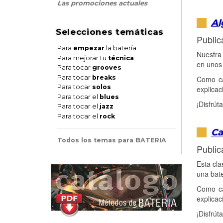
Las promociones actuales
Al
Selecciones temáticas
Public
Para
empezar
la batería
Nuestra 
Para mejorar tu
técnica
en unos 
Para tocar
grooves
Para tocar
breaks
Como ca
Para tocar
solos
explica
Para tocar el
blues
¡Disfrúta
Para tocar el
jazz
Para tocar el
rock
Ca
Todos los temas para BATERIA
Public
Esta cla
una bate
Como ca
explica
¡Disfrúta