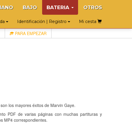
IANO
BAJO
BATERIA
OTROS
uda
Identificación | Registro
Mi cesta
PARA EMPEZAR
 son los mayores éxitos de Marvin Gaye.
o PDF de varias páginas con muchas partituras y
os MP4 correspondientes.