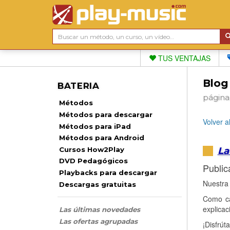
TUS VENTAJAS
Blog
BATERIA
página
Métodos
Métodos para descargar
Volver a
Métodos para iPad
Métodos para Android
La
Cursos How2Play
DVD Pedagógicos
Public
Playbacks para descargar
Nuestra 
Descargas gratuitas
Como ca
explica
Las últimas novedades
Las ofertas agrupadas
¡Disfrúta