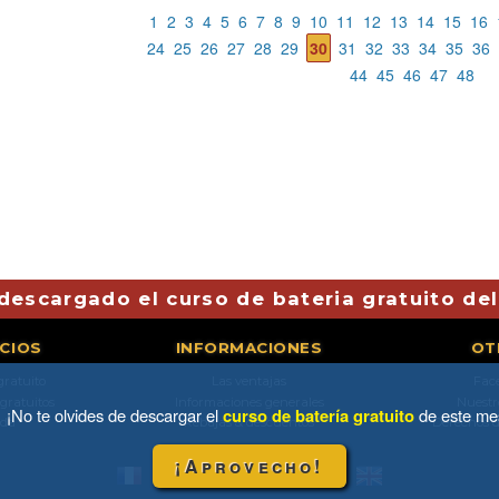
1
2
3
4
5
6
7
8
9
10
11
12
13
14
15
16
24
25
26
27
28
29
30
31
32
33
34
35
36
44
45
46
47
48
descargado el curso de bateria gratuito de
ICIOS
INFORMACIONES
OT
gratuito
Las ventajas
Fac
 gratuitos
Informaciones generales
Nuestr
¡No te olvides de descargar el
curso de batería gratuito
de este me
da
Rebajas & descuentos
Derechos d
¡Aprovecho!