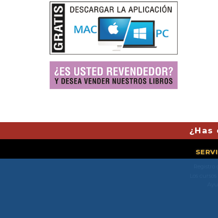
¿Has 
SERV
Registro 
Los cursos
Ayu