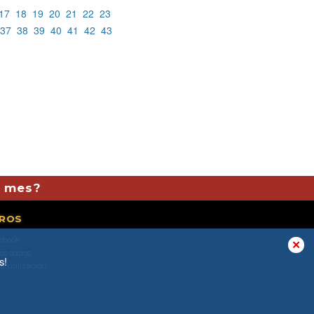
17
18
19
20
21
22
23
37
38
39
40
41
42
43
l mes?
ROS
ebook
✕
os socios
s!
e utilización