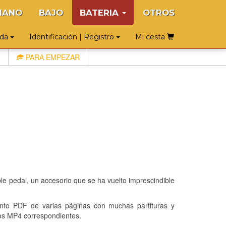
IANO
BAJO
BATERIA
OTROS
uda
Identificación | Registro
Mi cesta
PARA EMPEZAR
oble pedal, un accesorio que se ha vuelto imprescindible
o PDF de varias páginas con muchas partituras y
os MP4 correspondientes.