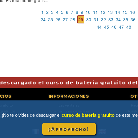
lo! Es totalmente gratis...
1
2
3
4
5
6
7
8
9
10
11
12
13
14
15
16
24
25
26
27
28
29
30
31
32
33
34
35
36
44
45
46
47
48
descargado el curso de bateria gratuito de
ICIOS
INFORMACIONES
OT
gratuito
Las ventajas
Fac
 gratuitos
Informaciones generales
Nuestr
¡No te olvides de descargar el
curso de batería gratuito
de este me
da
Rebajas & descuentos
Derechos d
¡Aprovecho!