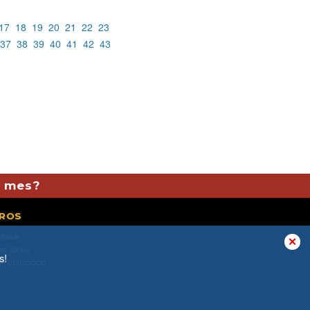
17
18
19
20
21
22
23
37
38
39
40
41
42
43
l mes?
ROS
ebook
✕
os socios
s!
e utilización