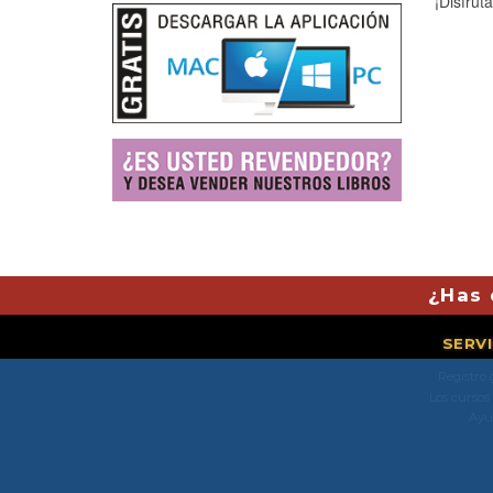
¡Disfrúta
¿Has 
SERV
Registro 
Los cursos
Ayu