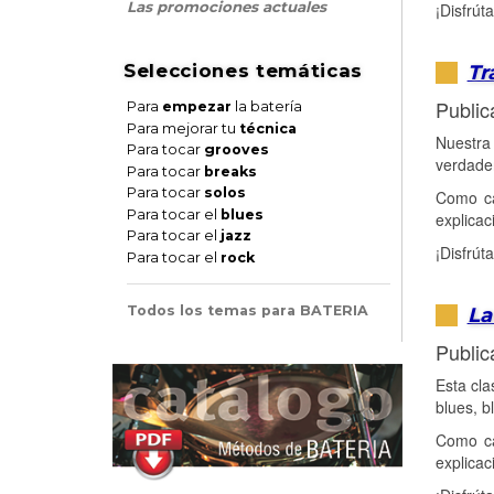
Las promociones actuales
¡Disfrúta
Tr
Selecciones temáticas
Public
Para
empezar
la batería
Para mejorar tu
técnica
Nuestra 
Para tocar
grooves
verdader
Para tocar
breaks
Para tocar
solos
Como ca
Para tocar el
blues
explica
Para tocar el
jazz
¡Disfrúta
Para tocar el
rock
La
Todos los temas para BATERIA
Public
Esta cla
blues, bl
Como ca
explica