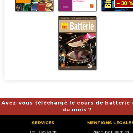
– 30 
Avez-vous téléchargé le cours de batterie 
du mois ?
SERVICES
MENTIONS LEGALE
Les + Play-Music
Play Music Publishing