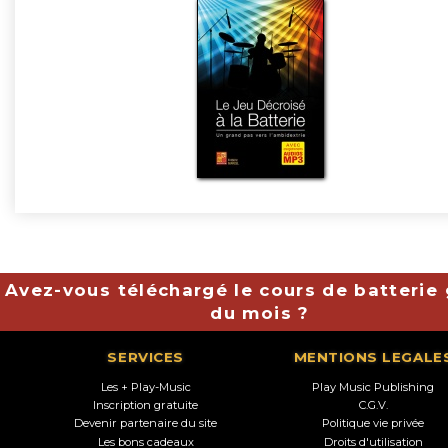
Avez-vous téléchargé le cours de batterie 
du mois ?
SERVICES
MENTIONS LEGALE
Les + Play-Music
Play Music Publishing
Inscription gratuite
C.G.V.
Devenir partenaire du site
Politique vie privée
Les bons cadeaux
Droits d'utilisation