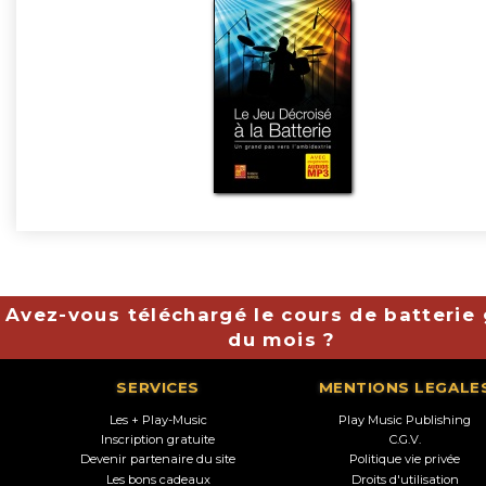
Avez-vous téléchargé le cours de batterie 
du mois ?
SERVICES
MENTIONS LEGALE
Les + Play-Music
Play Music Publishing
Inscription gratuite
C.G.V.
Devenir partenaire du site
Politique vie privée
Les bons cadeaux
Droits d'utilisation