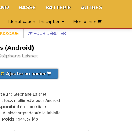
ANO
BASSE
BATTERIE
AUTRES
Identification | Inscription
Mon panier
KIOSQUE
POUR DÉBUTER
s (Android)
téphane Laisnet
€
Ajouter au panier
Stéphane Laisnet
teur :
Pack multimedia pour Android
 :
Immédiate
sponibilité :
A télécharger depuis la tablette
:
944.57 Mo
Poids :