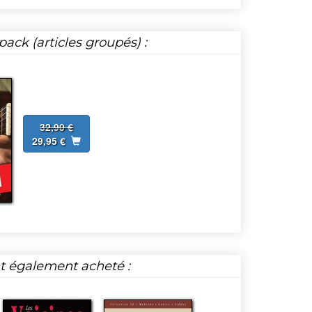
ack (articles groupés) :
32,90 €
29,95 €
nt également acheté :