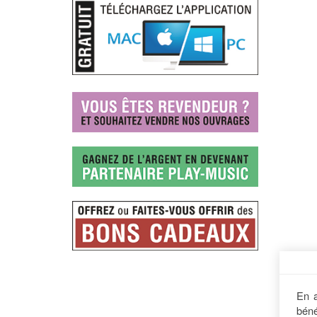
En a
béné