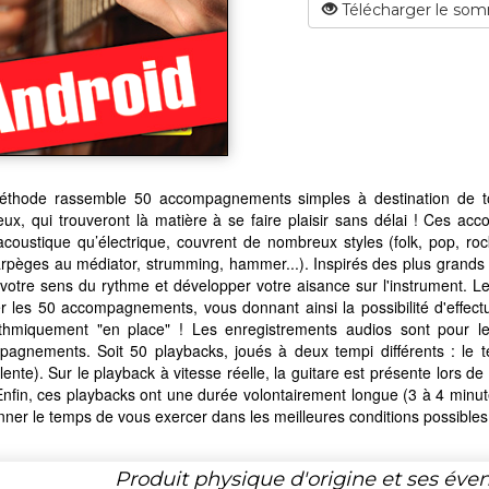
Télécharger le som
éthode rassemble 50 accompagnements simples à destination de tou
eux, qui trouveront là matière à se faire plaisir sans délai ! Ces a
acoustique qu’électrique, couvrent de nombreux styles (folk, pop, ro
arpèges au médiator, strumming, hammer...). Inspirés des plus grand
 votre sens du rythme et développer votre aisance sur l'instrument. 
er les 50 accompagnements, vous donnant ainsi la possibilité d'effect
ythmiquement "en place" ! Les enregistrements audios sont pour le
agnements. Soit 50 playbacks, joués à deux tempi différents : le tem
 lente). Sur le playback à vitesse réelle, la guitare est présente lors de
Enfin, ces playbacks ont une durée volontairement longue (3 à 4 minut
ner le temps de vous exercer dans les meilleures conditions possibles
Produit physique d'origine et ses éven