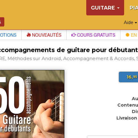
GUITARE
PI
Aide
OTIONS
NOUVEAUTÉS
COURS GRATUITS
EN 
ccompagnements de guitare pour débutant
E, Méthodes sur Android, Accompagnement & Accords, S
16,
95
Au
Contenu
Di
Livraison 