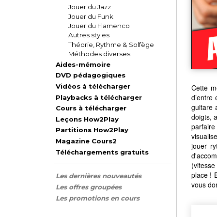
Jouer du Jazz
Jouer du Funk
Jouer du Flamenco
Autres styles
Théorie, Rythme & Solfège
Méthodes diverses
Aides-mémoire
DVD pédagogiques
Vidéos à télécharger
Cette m
d’entre 
Playbacks à télécharger
guitare 
Cours à télécharger
doigts, 
Leçons How2Play
parfaire
Partitions How2Play
visualis
Magazine Cours2
jouer r
Téléchargements gratuits
d'accomp
(vitesse
place ! 
Les dernières nouveautés
vous don
Les offres groupées
Les promotions en cours