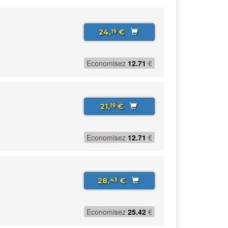
24,
€
19
Economisez
12.71
€
21,
€
19
Economisez
12.71
€
28,
€
43
Economisez
25.42
€