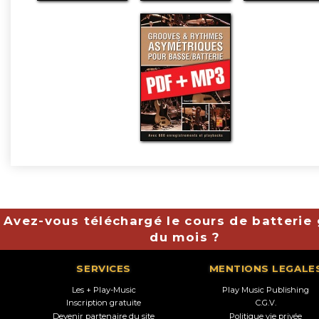
Avez-vous téléchargé le cours de batterie 
du mois ?
SERVICES
MENTIONS LEGALE
Les + Play-Music
Play Music Publishing
Inscription gratuite
C.G.V.
Devenir partenaire du site
Politique vie privée