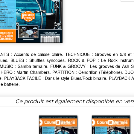
TS : Accents de caisse claire. TECHNIQUE : Grooves en 5/8 e
ques. BLUES : Shuffles syncopés. ROCK & POP : Le Rock instr
SIC : Samba ternaire. FUNK & GROOVY : Les grooves de Ash Soan
ERO : Martin Chambers. PARTITION : Cendrillon (Téléphone). DUO B
e. PLAYBACK FACILE : Dans le style Blues/Rock binaire. PLAYBACK A
e batterie.
Ce produit est également disponible en ver