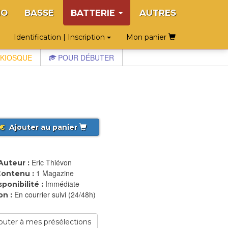
NO
BASSE
BATTERIE
AUTRES
Identification | Inscription
Mon panier
KIOSQUE
POUR DÉBUTER
€
Ajouter au panier
Eric Thiévon
Auteur :
1 Magazine
ontenu :
Immédiate
sponibilité :
En courrier suivi (24/48h)
on :
outer à mes présélections