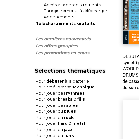
Accès aux enregistrements
Enregistrements à télécharger
Abonnements
Téléchargements gratuits
Les dernières nouveautés
Les offres groupées
Les promotions en cours
DEBUTAN
symétri
WORLDMU
Sélections thématiques
DRUMS H
de bass
Pour
débuter
à la batterie
du son d
Pour améliorer sa
technique
Pour jouer des
rythmes
Pour jouer
breaks
&
fills
Pour jouer des
solos
Pour jouer du
blues
Pour jouer du
rock
Pour jouer
hard
&
métal
Pour jouer du
jazz
Pour jouer du
funk