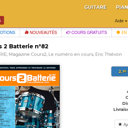
GUITARE
PIA
Aide
OTIONS
NOUVEAUTÉS
COURS GRATUITS
EN 
 2 Batterie n°82
IE, Magazine Cours2, Le numéro en cours, Eric Thiévon
2,
95
C
Di
Livrais
Aj