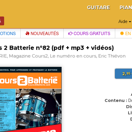
GUITARE
PIA
Aide
OTIONS
NOUVEAUTÉS
COURS GRATUITS
EN 
 2 Batterie n°82 (pdf + mp3 + vidéos)
IE, Magazine Cours2, Le numéro en cours, Eric Thiévon
2,
95
D
Contenu :
Di
L