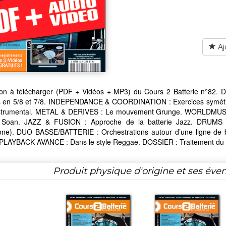
Aj
ion à télécharger (PDF + Vidéos + MP3) du Cours 2 Batterie n°82.
 en 5/8 et 7/8. INDEPENDANCE & COORDINATION : Exercices symétr
strumental. METAL & DERIVES : Le mouvement Grunge. WORLDMUSI
Soan. JAZZ & FUSION : Approche de la batterie Jazz. DRUMS 
one). DUO BASSE/BATTERIE : Orchestrations autour d’une ligne de 
. PLAYBACK AVANCE : Dans le style Reggae. DOSSIER : Traitement du s
Produit physique d'origine et ses éven