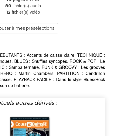
fichier(s) audio
80
fichier(s) vidéo
12
outer à mes présélections
 DEBUTANTS : Accents de caisse claire. TECHNIQUE :
iques. BLUES : Shuffles syncopés. ROCK & POP : Le
C : Samba ternaire. FUNK & GROOVY : Les grooves
HERO : Martin Chambers. PARTITION : Cendrillon
basse. PLAYBACK FACILE : Dans le style Blues/Rock
on de batterie.
tuels autres dérivés :