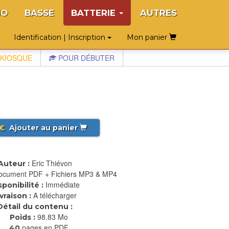
NO
BASSE
BATTERIE
AUTRES
Identification | Inscription
Mon panier
KIOSQUE
POUR DÉBUTER
€
Ajouter au panier
Eric Thiévon
Auteur :
ocument PDF + Fichiers MP3 & MP4
Immédiate
sponibilité :
A télécharger
ivraison :
Détail du contenu :
98.83 Mo
Poids :
pages en PDF
40