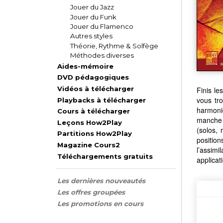
Jouer du Jazz
Jouer du Funk
Jouer du Flamenco
Autres styles
Théorie, Rythme & Solfège
Méthodes diverses
Aides-mémoire
DVD pédagogiques
Vidéos à télécharger
Finis le
vous tr
Playbacks à télécharger
harmoni
Cours à télécharger
manche 
Leçons How2Play
(solos, 
Partitions How2Play
position
Magazine Cours2
l’assimi
Téléchargements gratuits
applicat
Les dernières nouveautés
Les offres groupées
Les promotions en cours