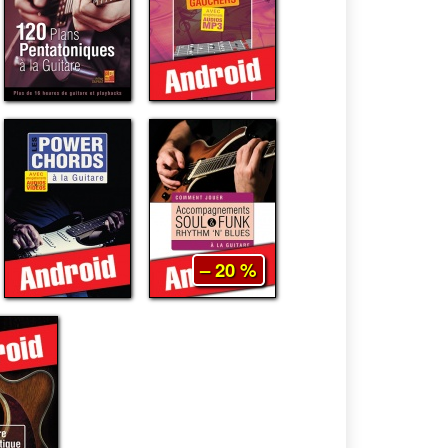
– 20 %