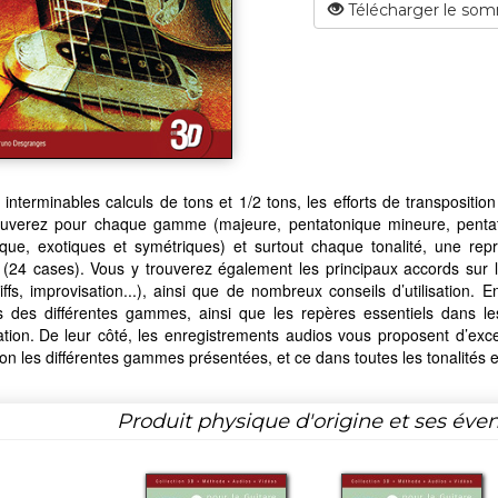
Télécharger le som
s interminables calculs de tons et 1/2 tons, les efforts de transposit
ouverez pour chaque gamme (majeure, pentatonique mineure, pentat
que, exotiques et symétriques) et surtout chaque tonalité, une re
(24 cases). Vous y trouverez également les principaux accords sur
riffs, improvisation...), ainsi que de nombreux conseils d’utilisation.
s des différentes gammes, ainsi que les repères essentiels dans les
lation. De leur côté, les enregistrements audios vous proposent d’ex
ion les différentes gammes présentées, et ce dans toutes les tonalités e
Produit physique d'origine et ses éven