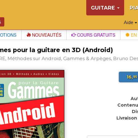
GUITARE
PI
Aide
OTIONS
NOUVEAUTÉS
COURS GRATUITS
EN 
es pour la guitare en 3D (Android)
E, Méthodes sur Android, Gammes & Arpèges, Bruno De
16,
95
Aut
Contenu
Di
Livraison 