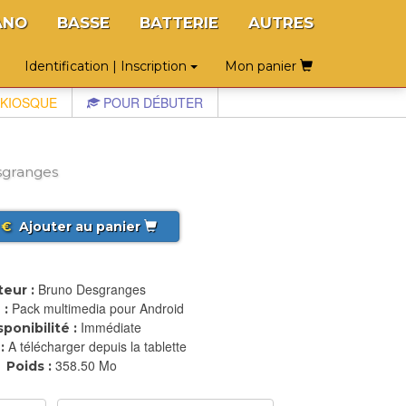
ANO
BASSE
BATTERIE
AUTRES
Identification | Inscription
Mon panier
KIOSQUE
POUR DÉBUTER
sgranges
€
Ajouter au panier
Bruno Desgranges
eur :
Pack multimedia pour Android
 :
Immédiate
sponibilité :
A télécharger depuis la tablette
:
358.50 Mo
Poids :