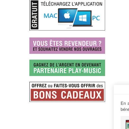
En a
béné