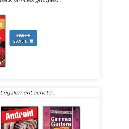
ack (articles groupés) :
33,90 €
29,95 €
nt également acheté :