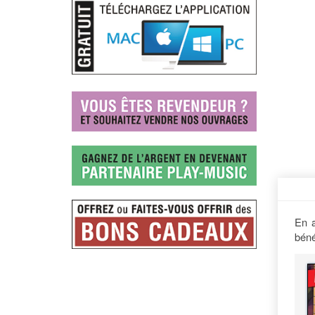
En a
béné