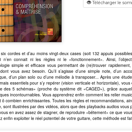
Télécharger le som
six cordes et d’au moins vingt-deux cases (soit 132 appuis possibles
i n’en connait ni les règles ni le «fonctionnement». Ainsi, l’obje
logie simple et efficace vous permettant de (re)trouver rapidement,
 dont vous avez besoin. Qu’il s’agisse d’une simple note, d’un ac
que, d’un plan solo ou d’une mélodie à transposer... Après une étud
mais essentiels pour s’y repérer (vision verticale et horizontale), vous
e des 5 schémas» (proche du système dit «CAGED»), grâce auquel vo
ues incontournables. Vous apprendrez enfin comment les relier musical
et ô combien enrichissantes. Toutes les règles et recommandations, ai
 sont illustrées par des vidéos, alors que des playbacks audios vous p
 vous en avez assez de stagner, de reproduire «bêtement» ce que vou
z enfin exploiter le réel potentiel de votre guitare, cette méthode est fa