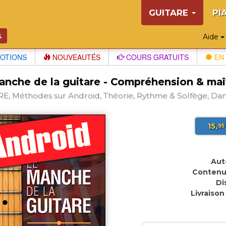
GUITARE
PI
Aide
OTIONS
NOUVEAUTÉS
COURS GRATUITS
EN 
anche de la guitare - Compréhension & maît
E, Méthodes sur Android, Théorie, Rythme & Solfège, Dan
15,
95
Aut
Contenu
Di
Livraison 