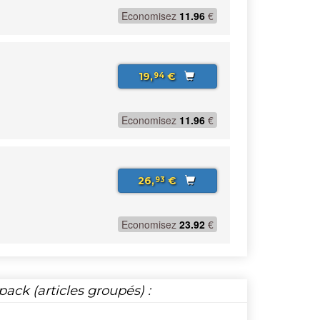
Economisez
11.96
€
19,
€
94
Economisez
11.96
€
26,
€
93
Economisez
23.92
€
ack (articles groupés) :