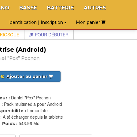
ANO
BASSE
BATTERIE
AUTRES
Identification | Inscription
Mon panier
KIOSQUE
POUR DÉBUTER
rise (Android)
iel "Pox" Pochon
€
Ajouter au panier
Daniel "Pox" Pochon
eur :
Pack multimedia pour Android
 :
Immédiate
sponibilité :
A télécharger depuis la tablette
:
543.96 Mo
Poids :