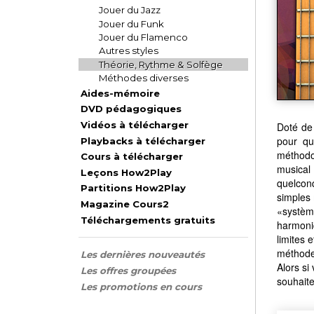
Jouer du Jazz
Jouer du Funk
Jouer du Flamenco
Autres styles
Théorie, Rythme & Solfège
Méthodes diverses
Aides-mémoire
DVD pédagogiques
Vidéos à télécharger
Doté de 
pour qu
Playbacks à télécharger
méthodo
Cours à télécharger
musical
Leçons How2Play
quelcon
Partitions How2Play
simples 
Magazine Cours2
«systèm
Téléchargements gratuits
harmoniq
limites 
méthode,
Les dernières nouveautés
Alors si
Les offres groupées
souhaite
Les promotions en cours