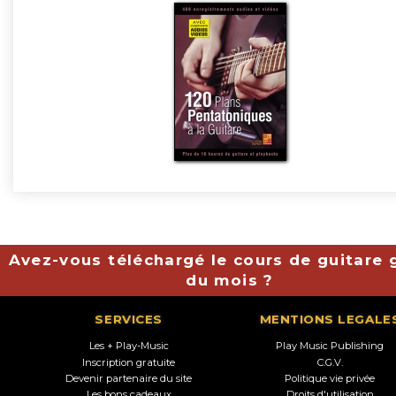
Avez-vous téléchargé le cours de guitare g
du mois ?
SERVICES
MENTIONS LEGALE
Les + Play-Music
Play Music Publishing
Inscription gratuite
C.G.V.
Devenir partenaire du site
Politique vie privée
Les bons cadeaux
Droits d'utilisation