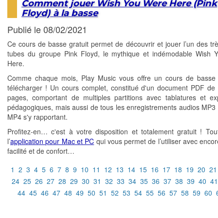
Comment jouer Wish You Were Here (Pink
Floyd) à la basse
Publié le 08/02/2021
Ce cours de basse gratuit permet de découvrir et jouer l’un des tr
tubes du groupe Pink Floyd, le mythique et indémodable Wish 
Here.
Comme chaque mois, Play Music vous offre un cours de basse g
télécharger ! Un cours complet, constitué d'un document PDF de 
pages, comportant de multiples partitions avec tablatures et exp
pédagogiques, mais aussi de tous les enregistrements audios MP3 
MP4 s'y rapportant.
Profitez-en… c'est à votre disposition et totalement gratuit ! T
l’
application pour Mac et PC
qui vous permet de l’utiliser avec encor
facilité et de confort…
1
2
3
4
5
6
7
8
9
10
11
12
13
14
15
16
17
18
19
20
21
24
25
26
27
28
29
30
31
32
33
34
35
36
37
38
39
40
41
44
45
46
47
48
49
50
51
52
53
54
55
56
57
58
59
60