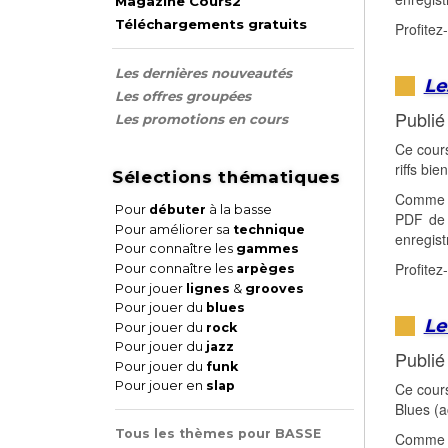
Magazine Cours2
Téléchargements gratuits
Profitez
Les dernières nouveautés
Le
Les offres groupées
Publié
Les promotions en cours
Ce cours
riffs bie
Sélections thématiques
Comme c
Pour
débuter
à la basse
PDF de p
Pour améliorer sa
technique
enregist
Pour connaître les
gammes
Profitez
Pour connaître les
arpèges
Pour jouer
lignes
&
grooves
Pour jouer du
blues
Le
Pour jouer du
rock
Pour jouer du
jazz
Publié
Pour jouer du
funk
Pour jouer en
slap
Ce cours
Blues (a
Tous les thèmes pour BASSE
Comme c