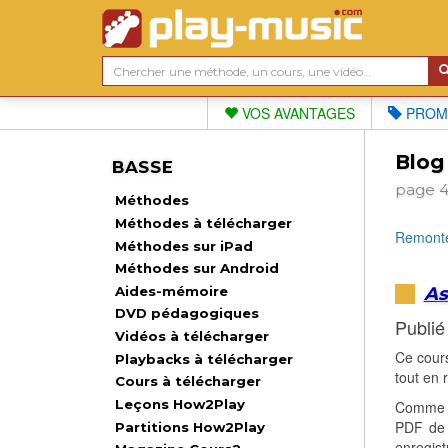
VOS AVANTAGES
PROM
Blog
BASSE
page 
Méthodes
Méthodes à télécharger
Remonte
Méthodes sur iPad
Méthodes sur Android
As
Aides-mémoire
DVD pédagogiques
Publié
Vidéos à télécharger
Ce cours
Playbacks à télécharger
tout en 
Cours à télécharger
Leçons How2Play
Comme c
PDF de p
Partitions How2Play
enregist