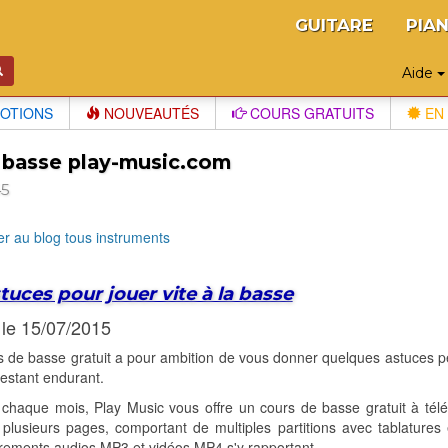
GUITARE
PIA
Aide
OTIONS
NOUVEAUTÉS
COURS GRATUITS
EN 
 basse play-music.com
45
r au blog tous instruments
tuces pour jouer vite à la basse
 le 15/07/2015
 de basse gratuit a pour ambition de vous donner quelques astuces pe
restant endurant.
haque mois, Play Music vous offre un cours de basse gratuit à télé
lusieurs pages, comportant de multiples partitions avec tablatures 
rements audios MP3 et vidéos MP4 s'y rapportant.