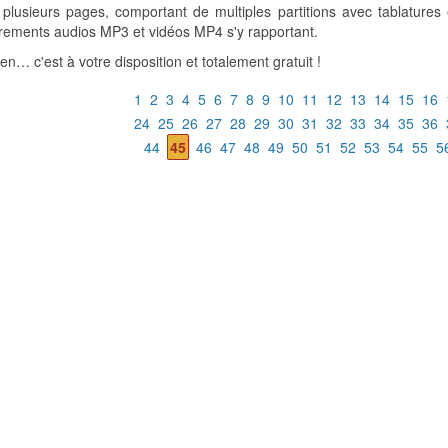
lusieurs pages, comportant de multiples partitions avec tablatures 
rements audios MP3 et vidéos MP4 s'y rapportant.
-en… c'est à votre disposition et totalement gratuit !
1
2
3
4
5
6
7
8
9
10
11
12
13
14
15
16
24
25
26
27
28
29
30
31
32
33
34
35
36
44
45
46
47
48
49
50
51
52
53
54
55
5