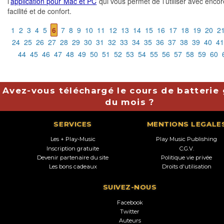
l’
application pour Mac et PC
qui vous permet de l’utiliser avec encor
facilité et de confort.
1
2
3
4
5
6
7
8
9
10
11
12
13
14
15
16
17
18
19
20
2
24
25
26
27
28
29
30
31
32
33
34
35
36
37
38
39
40
41
44
45
46
47
48
49
50
51
52
53
54
55
56
57
58
59
60
Avez-vous téléchargé le cours de batterie 
du mois ?
SERVICES
MENTIONS LEGALE
Les + Play-Music
Play Music Publishing
Inscription gratuite
C.G.V.
Devenir partenaire du site
Politique vie privée
Les bons cadeaux
Droits d'utilisation
SUIVEZ-NOUS
Facebook
Twitter
Auteurs