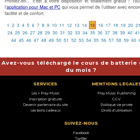
Profitez-en… c'est à votre disposition et totalement gratuit ! T
l’
application pour Mac et PC
qui vous permet de l’utiliser avec encor
facilité et de confort.
1
2
3
4
5
6
7
8
9
10
11
12
13
14
15
16
17
18
19
20
2
24
25
26
27
28
29
30
31
32
33
34
35
36
37
38
39
40
41
44
45
46
47
48
49
50
51
52
53
54
55
56
57
58
59
60
Avez-vous téléchargé le cours de batterie 
du mois ?
SERVICES
MENTIONS LEGALE
Les + Play-Music
Play Music Publishing
Inscription gratuite
C.G.V.
Devenir partenaire du site
Politique vie privée
Les bons cadeaux
Droits d'utilisation
SUIVEZ-NOUS
Facebook
Twitter