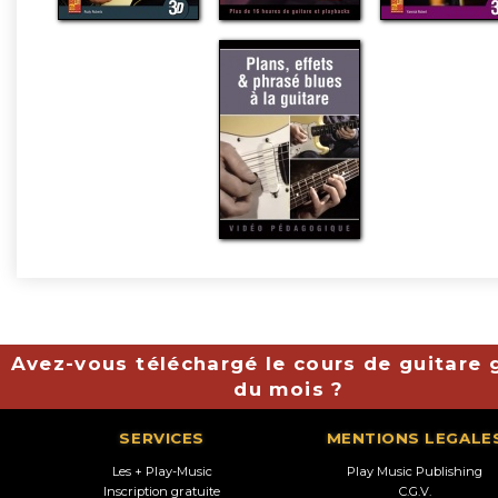
Avez-vous téléchargé le cours de guitare g
du mois ?
SERVICES
MENTIONS LEGALE
Les + Play-Music
Play Music Publishing
Inscription gratuite
C.G.V.