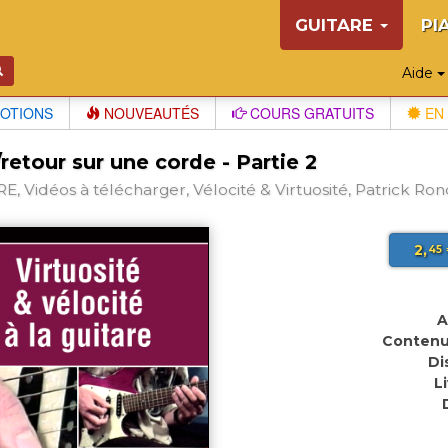
GUITARE
PI
Aide
OTIONS
NOUVEAUTÉS
COURS GRATUITS
EN 
/retour sur une corde - Partie 2
E, Vidéos à télécharger, Vélocité & Virtuosité, Patrick Ron
2,
45
A
Contenu
Di
L