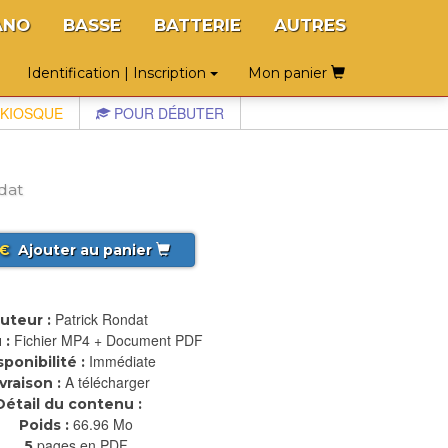
ANO
BASSE
BATTERIE
AUTRES
Identification | Inscription
Mon panier
KIOSQUE
POUR DÉBUTER
dat
€
Ajouter au panier
Patrick Rondat
uteur :
Fichier MP4 + Document PDF
 :
Immédiate
sponibilité :
A télécharger
ivraison :
Détail du contenu :
66.96 Mo
Poids :
pages en PDF
5