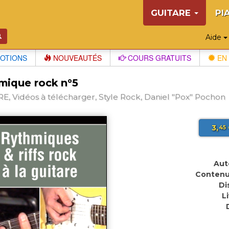
GUITARE
PI
Aide
OTIONS
NOUVEAUTÉS
COURS GRATUITS
EN 
mique rock n°5
E, Vidéos à télécharger, Style Rock, Daniel "Pox" Pochon
3,
45
Aut
Contenu
Di
L