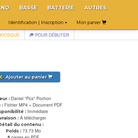
ANO
BASSE
BATTERIE
AUTRES
Identification | Inscription
Mon panier
KIOSQUE
POUR DÉBUTER
€
Ajouter au panier
Daniel "Pox" Pochon
eur :
Fichier MP4 + Document PDF
 :
Immédiate
sponibilité :
A télécharger
ivraison :
Détail du contenu :
73.73 Mo
Poids :
pages en PDF
5