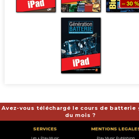
– 30 
Avez-vous téléchargé le cours de batterie 
du mois ?
SERVICES
MENTIONS LEGALE
Les + Play-Music
Play Music Publishing