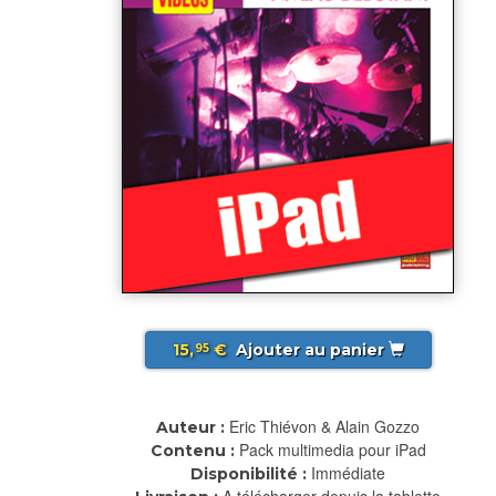
15,
€
Ajouter au panier
95
Eric Thiévon & Alain Gozzo
Auteur :
Pack multimedia pour iPad
Contenu :
Immédiate
Disponibilité :
A télécharger depuis la tablette