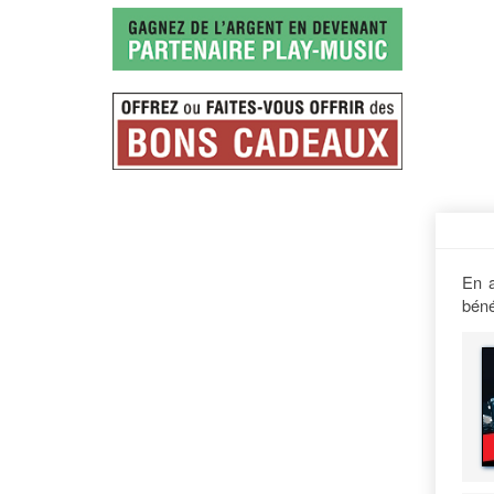
En a
béné