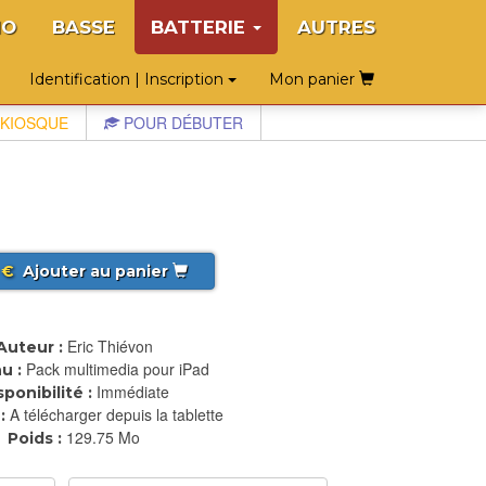
NO
BASSE
BATTERIE
AUTRES
Identification | Inscription
Mon panier
KIOSQUE
POUR DÉBUTER
€
Ajouter au panier
Eric Thiévon
Auteur :
Pack multimedia pour iPad
u :
Immédiate
sponibilité :
A télécharger depuis la tablette
:
129.75 Mo
Poids :