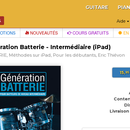
GUITARE
PIA
Aide
OTIONS
NOUVEAUTÉS
COURS GRATUITS
EN 
ation Batterie - Intermédiaire (iPad)
IE, Méthodes sur iPad, Pour les débutants, Eric Thiévon
15,
95
Conten
Di
Livraison 