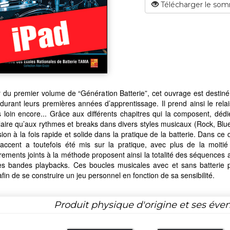
Télécharger le som
ar du premier volume de “Génération Batterie”, cet ouvrage est destiné
 durant leurs premières années d’apprentissage. Il prend ainsi le re
 loin encore... Grâce aux différents chapitres qui la composent, dédi
laire qu’aux rythmes et breaks dans divers styles musicaux (Rock, Bl
ion à la fois rapide et solide dans la pratique de la batterie. Dans c
 l’accent a toutefois été mis sur la pratique, avec plus de la moit
rements joints à la méthode proposent ainsi la totalité des séquences a
es bandes playbacks. Ces boucles musicales avec et sans batterie pe
afin de se construire un jeu personnel en fonction de sa sensibilité.
Produit physique d'origine et ses éven