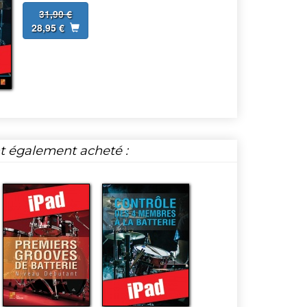
31,90 €
28,95 €
nt également acheté :