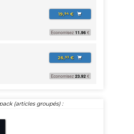
19,
€
94
Economisez
11.96
€
26,
€
93
Economisez
23.92
€
ack (articles groupés) :