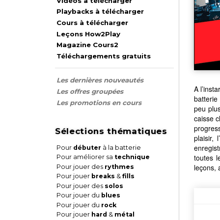
Vidéos à télécharger
Playbacks à télécharger
Cours à télécharger
Leçons How2Play
Magazine Cours2
Téléchargements gratuits
Les dernières nouveautés
A l’inst
Les offres groupées
batterie
Les promotions en cours
peu plus
caisse c
progress
Sélections thématiques
plaisir,
enregist
Pour
débuter
à la batterie
toutes l
Pour améliorer sa
technique
leçons, 
Pour jouer des
rythmes
Pour jouer
breaks
&
fills
Pour jouer des
solos
Pour jouer du
blues
Pour jouer du
rock
Pour jouer
hard
&
métal