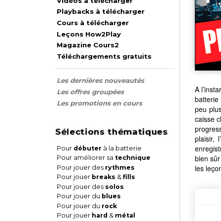
Vidéos à télécharger
Playbacks à télécharger
Cours à télécharger
Leçons How2Play
Magazine Cours2
Téléchargements gratuits
Les dernières nouveautés
A l’inst
Les offres groupées
batterie
Les promotions en cours
peu plus
caisse c
progress
Sélections thématiques
plaisir,
enregist
Pour
débuter
à la batterie
bien sûr
Pour améliorer sa
technique
les leço
Pour jouer des
rythmes
Pour jouer
breaks
&
fills
Pour jouer des
solos
Pour jouer du
blues
Pour jouer du
rock
Pour jouer
hard
&
métal