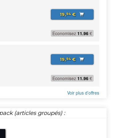
19,
€
94
Economisez
11.96
€
19,
€
94
Economisez
11.96
€
Voir plus d’offres
ack (articles groupés) :