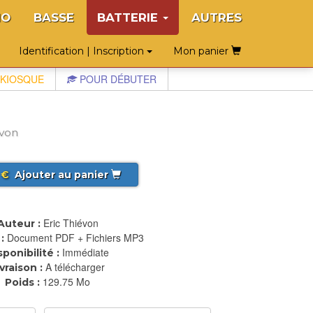
NO
BASSE
BATTERIE
AUTRES
Identification | Inscription
Mon panier
KIOSQUE
POUR DÉBUTER
évon
€
Ajouter au panier
Eric Thiévon
Auteur :
Document PDF + Fichiers MP3
:
Immédiate
sponibilité :
A télécharger
ivraison :
129.75 Mo
Poids :