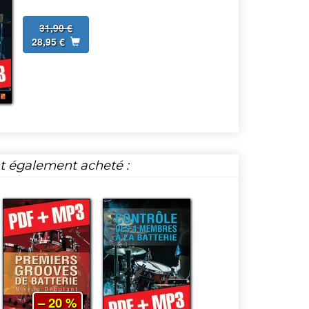
31,90 €
28,95 €
nt également acheté :
– 20 %