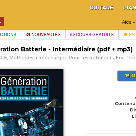
GUITARE
PIA
Aide
OTIONS
NOUVEAUTÉS
COURS GRATUITS
EN 
ation Batterie - Intermédiaire (pdf + mp3)
IE, Méthodes à télécharger, Pour les débutants, Eric Thi
15,
95
Contenu 
Di
L