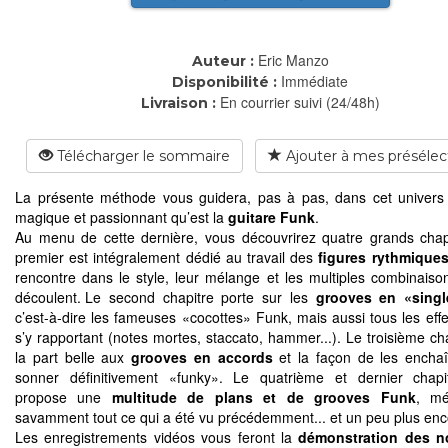
Eric Manzo
Auteur :
Immédiate
Disponibilité :
En courrier suivi (24/48h)
Livraison :
Télécharger le sommaire
Ajouter à mes présélec
La présente méthode vous guidera, pas à pas, dans cet univers 
magique et passionnant qu’est la
guitare Funk
.
Au menu de cette dernière, vous découvrirez quatre grands chap
premier est intégralement dédié au travail des
figures rythmique
rencontre dans le style, leur mélange et les multiples combinaiso
découlent. Le second chapitre porte sur les
grooves en «singl
c’est-à-dire les fameuses «cocottes» Funk, mais aussi tous les effe
s’y rapportant (notes mortes, staccato, hammer...). Le troisième cha
la part belle aux
grooves en accords
et la façon de les encha
sonner définitivement «funky». Le quatrième et dernier chapi
propose une
multitude de plans et de grooves Funk
, mé
savamment tout ce qui a été vu précédemment... et un peu plus enc
Les enregistrements vidéos vous feront la
démonstration des 