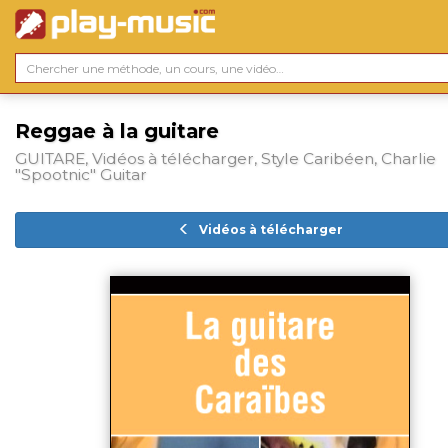
Reggae à la guitare
GUITARE, Vidéos à télécharger, Style Caribéen, Charlie
"Spootnic" Guitar
Vidéos à télécharger