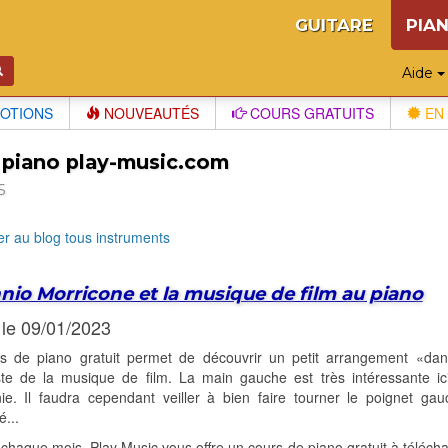
GUITARE
PIA
Aide
OTIONS
NOUVEAUTÉS
COURS GRATUITS
EN 
 piano play-music.com
5
r au blog tous instruments
nio Morricone et la musique de film au piano
 le 09/01/2023
s de piano gratuit permet de découvrir un petit arrangement «dan
ste de la musique de film. La main gauche est très intéressante ici,
nie. Il faudra cependant veiller à bien faire tourner le poignet ga
é...
aque mois, Play Music vous offre un cours de piano gratuit à téléch