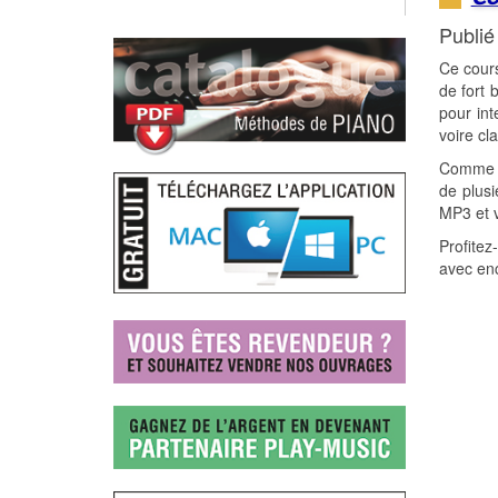
Publié
Ce cours
de fort 
pour int
voire cl
Comme ch
de plusi
MP3 et v
Profitez
avec enc