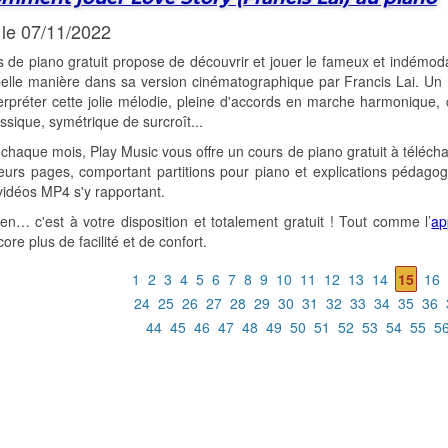
 le 07/11/2022
 de piano gratuit propose de découvrir et jouer le fameux et indémod
belle manière dans sa version cinématographique par Francis Lai. Un 
erpréter cette jolie mélodie, pleine d'accords en marche harmonique
assique, symétrique de surcroît...
aque mois, Play Music vous offre un cours de piano gratuit à téléch
eurs pages, comportant partitions pour piano et explications pédago
idéos MP4 s'y rapportant.
-en… c'est à votre disposition et totalement gratuit ! Tout comme l’
ap
ore plus de facilité et de confort.
1
2
3
4
5
6
7
8
9
10
11
12
13
14
15
16
24
25
26
27
28
29
30
31
32
33
34
35
36
44
45
46
47
48
49
50
51
52
53
54
55
5