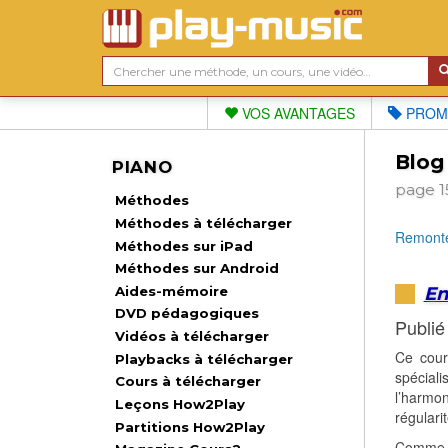
VOS AVANTAGES
PROM
Blog
PIANO
page 1
Méthodes
Méthodes à télécharger
Remonte
Méthodes sur iPad
Méthodes sur Android
En
Aides-mémoire
DVD pédagogiques
Publié
Vidéos à télécharger
Ce cour
Playbacks à télécharger
spéciali
Cours à télécharger
l’harmo
Leçons How2Play
régularit
Partitions How2Play
Comme ch