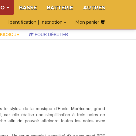
NO
BASSE
BATTERIE
AUTRES
Identification | Inscription
Mon panier
KIOSQUE
POUR DÉBUTER
s le style» de la musique d’Ennio Morricone, grand
 car elle réalise une simplification à trois notes de
uche afin de pouvoir atteindre toutes les notes avec
arger ! Un cours complet, constitué d'un document PDF