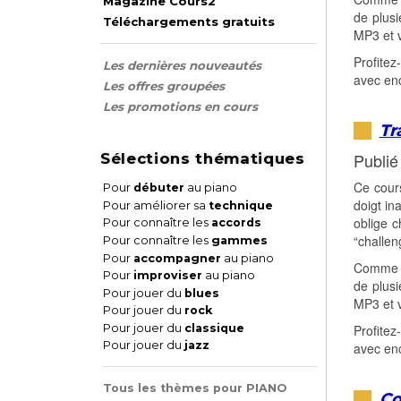
Magazine Cours2
de plusi
Téléchargements gratuits
MP3 et v
Profitez
Les dernières nouveautés
avec enc
Les offres groupées
Les promotions en cours
Tr
Publié
Sélections thématiques
Ce cours
Pour
débuter
au piano
doigt in
Pour améliorer sa
technique
oblige c
Pour connaître les
accords
“challen
Pour connaître les
gammes
Pour
accompagner
au piano
Comme ch
Pour
improviser
au piano
de plusi
Pour jouer du
blues
MP3 et v
Pour jouer du
rock
Pour jouer du
classique
Profitez
Pour jouer du
jazz
avec enc
Tous les thèmes pour PIANO
Co