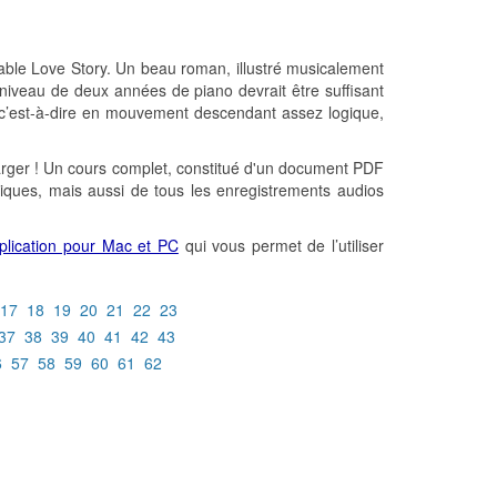
able Love Story. Un beau roman, illustré musicalement
niveau de deux années de piano devrait être suffisant
, c’est-à-dire en mouvement descendant assez logique,
arger ! Un cours complet, constitué d'un document PDF
giques, mais aussi de tous les enregistrements audios
plication pour Mac et PC
qui vous permet de l’utiliser
17
18
19
20
21
22
23
37
38
39
40
41
42
43
6
57
58
59
60
61
62