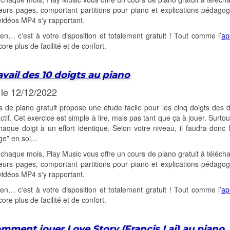
eurs pages, comportant partitions pour piano et explications pédago
idéos MP4 s'y rapportant.
-en… c'est à votre disposition et totalement gratuit ! Tout comme l’
ap
ore plus de facilité et de confort.
avail des 10 doigts au piano
 le 12/12/2022
 de piano gratuit propose une étude facile pour les cinq doigts des 
actif. Cet exercice est simple à lire, mais pas tant que ça à jouer. Sur
haque doigt à un effort identique. Selon votre niveau, il faudra donc 
ge” en soi...
aque mois, Play Music vous offre un cours de piano gratuit à téléch
eurs pages, comportant partitions pour piano et explications pédago
idéos MP4 s'y rapportant.
-en… c'est à votre disposition et totalement gratuit ! Tout comme l’
ap
ore plus de facilité et de confort.
mment jouer Love Story (Francis Lai) au piano