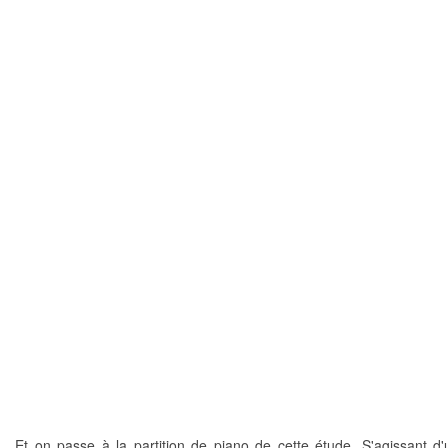
Et on passe à la partition de piano de cette étude. S'agissant d'u