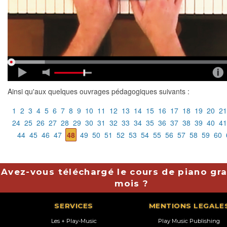
Ainsi qu'aux quelques ouvrages pédagogiques suivants :
1
2
3
4
5
6
7
8
9
10
11
12
13
14
15
16
17
18
19
20
21
24
25
26
27
28
29
30
31
32
33
34
35
36
37
38
39
40
41
44
45
46
47
48
49
50
51
52
53
54
55
56
57
58
59
60
Avez-vous téléchargé le cours de piano gra
mois ?
SERVICES
MENTIONS LEGALE
Les + Play-Music
Play Music Publishing